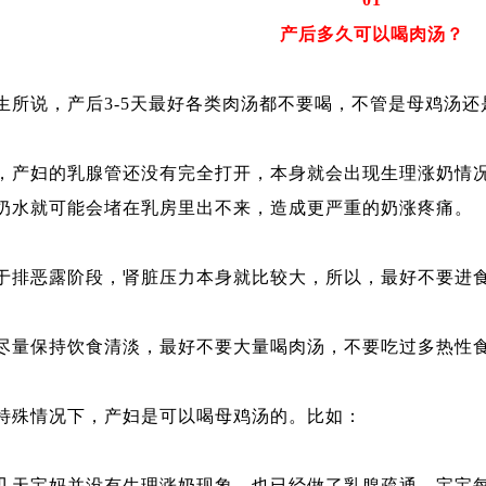
产后多久可以喝肉汤？
生所说，产后3-5天最好各类肉汤都不要喝，不管是母鸡汤还
，产妇的乳腺管还没有完全打开，本身就会出现生理涨奶情
奶水就可能会堵在乳房里出不来，造成更严重的奶涨疼痛。
于排恶露阶段，肾脏压力本身就比较大，所以，最好不要进
尽量保持饮食清淡，最好不要大量喝肉汤，不要吃过多热性
特殊情况下，产妇是可以喝母鸡汤的。比如：
几天宝妈并没有生理涨奶现象，也已经做了乳腺疏通，宝宝