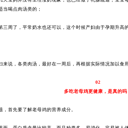
适当喝点肉汤类的；
第三周了，平常奶水也还可以，这个时候产妇由于孕期升高
妇来说，各类肉汤，最好在一周后，再根据实际情况加以食
02
多吃老母鸡更健康，是真的吗
题，首先要了解老母鸡的营养成分。
里面，蛋白质含量比较高，而且种类多、易消化，容易被人