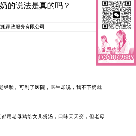
奶的说法是真的吗？
中市小家姐家政服务有限公司
老经验。可到了医院，医生却说，我不下奶就
天都用老母鸡给女儿煲汤，口味天天变，但老母