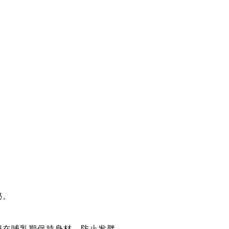
；
泌。
妈在哺乳期保持身材、防止发胖。