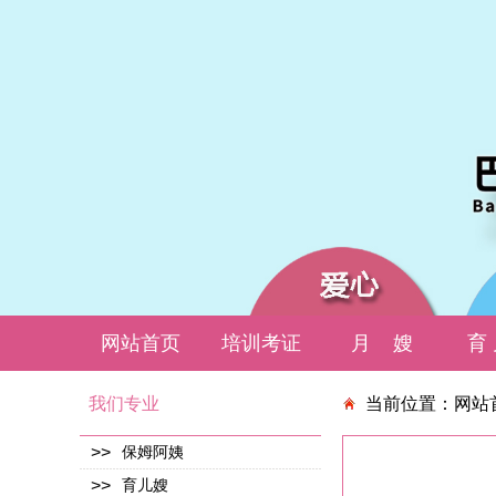
网站首页
培训考证
月 嫂
育 
我们专业
当前位置：
网站
>>
保姆阿姨
>>
育儿嫂