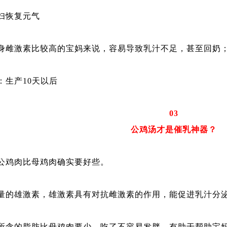
妇恢复元气
身雌激素比较高的宝妈来说，容易导致乳汁不足，甚至回奶
：生产10天以后
03
公鸡汤才是催乳神器？
公鸡肉比母鸡肉确实要好些。
量的雄激素，雄激素具有对抗雌激素的作用，能促进乳汁分
所含的脂肪比母鸡肉要少，吃了不容易发胖，有助于帮助宝