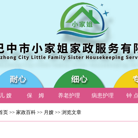
儿 嫂
保 姆
养老护理
病患护理
钟 点
首页
>>
家政百科
>>
月嫂
>>
浏览文章