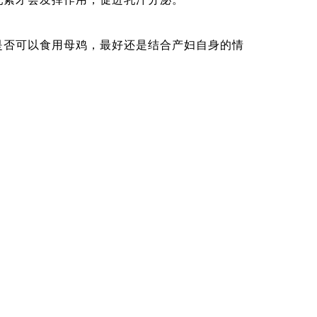
是否可以食用母鸡，最好还是结合产妇自身的情