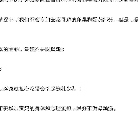
情况下，我们不会专门去吃母鸡的卵巢和蛋衣部分，但是，
况的宝妈，最好不要吃母鸡：
；
，本身就担心吃错会引起缺乳少乳；
不要增加宝妈的身体和心理负担，最好不做母鸡汤。