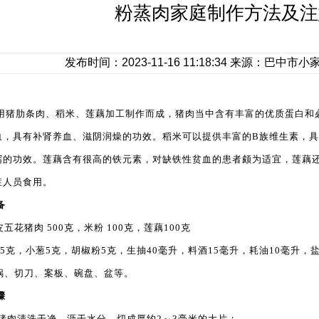
粉蒸肉家庭制作方法及注
发布时间：2023-11-16 11:18:34 来源：巴
用猪肋条肉、稻米、莲藕加工制作而成，猪肉当中含有丰富的优质蛋白和
血，具有补肾养血、滋阴润燥的功效。稻米可以提供丰富的B族维生素，
泻的功效。莲藕含有很高的铁元素，对缺铁性贫血的患者颇为适宜，莲藕
症人员食用。
备
皮五花猪肉 500克，米粉 100克，莲藕100克
15克，小葱5克，胡椒粉5克，生抽40毫升，料酒15毫升，耗油10毫升，
蒸锅、切刀、案板、碗盘、盆等。
骤
花猪肉清洗干净，沥干水分，切成厚约2～3毫米的大片；