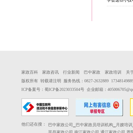
学会这些小技
家政百科
家政咨讯
行业新闻
巴中家政
家政培训
关
版权所有 转载请注明 服务热线：0827-2632889 17348149
ICP备案号：
蜀ICP备2023033504号
企业邮箱：
405006705@q
他们还在搜：
_
_
巴中家政公司
巴中家政员培训机构
月嫂培训
平昌家政公司
南江家政公司
通江家政公司
恩