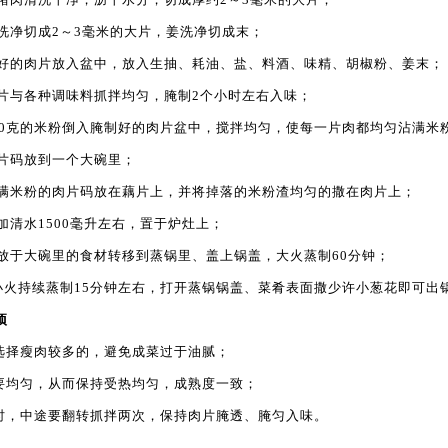
藕洗净切成2～3毫米的大片，姜洗净切成末；
切好的肉片放入盆中，放入生抽、耗油、盐、料酒、味精、胡椒粉、姜末；
肉片与各种调味料抓拌均匀，腌制2个小时左右入味；
100克的米粉倒入腌制好的肉片盆中，搅拌均匀，使每一片肉都均匀沾满米
藕片码放到一个大碗里；
裹满米粉的肉片码放在藕片上，并将掉落的米粉渣均匀的撒在肉片上；
加清水1500毫升左右，置于炉灶上；
码放于大碗里的食材转移到蒸锅里、盖上锅盖，大火蒸制60分钟；
转小火持续蒸制15分钟左右，打开蒸锅锅盖、菜肴表面撒少许小葱花即可出
项
要选择瘦肉较多的，避免成菜过于油腻；
度要均匀，从而保持受热均匀，成熟度一致；
片时，中途要翻转抓拌两次，保持肉片腌透、腌匀入味。