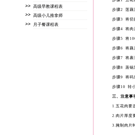
高级早教课程表
步骤2 莲
高级小儿推拿师
步骤3 将
月子餐课程表
步骤4 将
步骤5 将
步骤6 将
步骤7 将
步骤8 蒸锅
步骤9 将
步骤10 
三、
注意事
1.五花肉
2.肉片厚
3.腌制肉