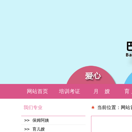
网站首页
培训考证
月 嫂
育 
我们专业
当前位置：
网站
>>
保姆阿姨
>>
育儿嫂