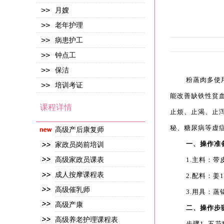
>>
月嫂
>>
老年护理
>>
病患护工
>>
钟点工
>>
保洁
粉蒸肉多使
>>
培训考证
能改善缺铁性贫
课程详情
止烦、止渴、止
秘、糖尿病等虚
高级产后康复师
一、操作准
家政员岗前培训
高级家政员课表
1.主料：带
成人按摩课程表
2.配料：姜
高级催乳师
3.用具：
高级产康
二、操作步
高级养老护理课程表
步骤1 五