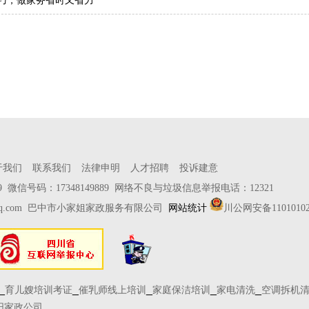
巧，做家务省时又省力
于我们
联系我们
法律申明
人才招聘
投诉建意
889 微信号码：17348149889 网络不良与垃圾信息举报电话：12321
q.com
巴中市小家姐家政服务有限公司
网站统计
川公网安备11010102
_
_
_
_
_
育儿嫂培训考证
催乳师线上培训
家庭保洁培训
家电清洗
空调拆机
阳家政公司